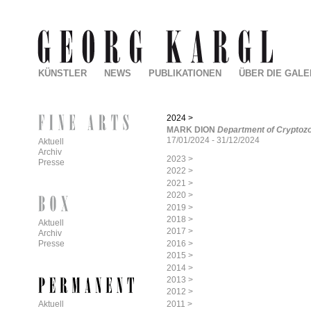
KÜNSTLER
NEWS
PUBLIKATIONEN
ÜBER DIE GALE
2024
>
MARK DION
Department of Cryptoz
17/01/2024
-
31/12/2024
Aktuell
Archiv
2023
>
Presse
2022
>
2021
>
2020
>
2019
>
2018
>
Aktuell
2017
>
Archiv
2016
>
Presse
2015
>
2014
>
2013
>
2012
>
2011
>
Aktuell