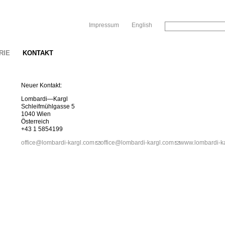
Sk
Impressum
English
RIE
KONTAKT
Neuer Kontakt:
Lombardi—Kargl
Schleifmühlgasse 5
1040 Wien
Österreich
+43 1 5854199
office@lombardi-kargl.com
office@lombardi-kargl.com
www.lombardi-k