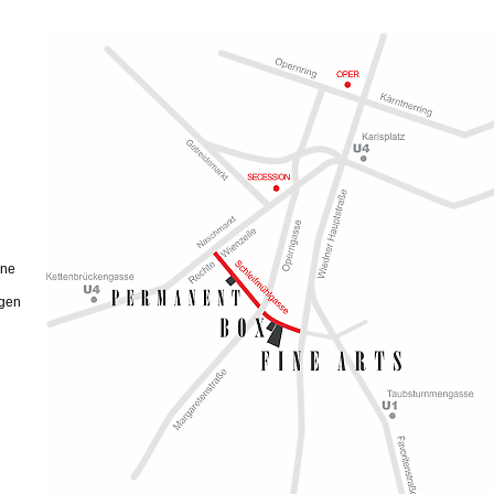
ine
ngen