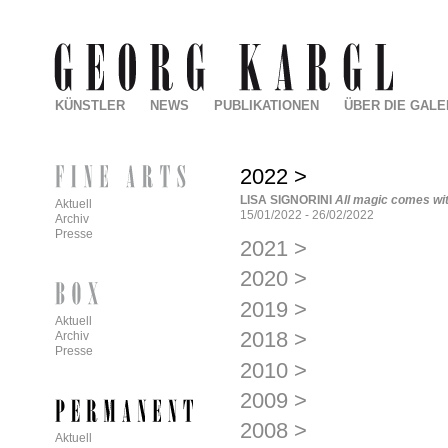
KÜNSTLER
NEWS
PUBLIKATIONEN
ÜBER DIE GALE
2022
>
LISA SIGNORINI
All magic comes wit
Aktuell
15/01/2022
-
26/02/2022
Archiv
Presse
2021
>
2020
>
2019
>
Aktuell
2018
>
Archiv
Presse
2010
>
2009
>
2008
>
Aktuell