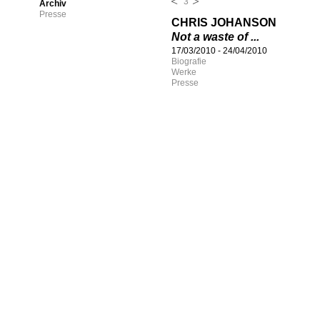
3
Archiv
Presse
CHRIS JOHANSON
Not a waste of ...
17/03/2010
-
24/04/2010
Biografie
Werke
Presse