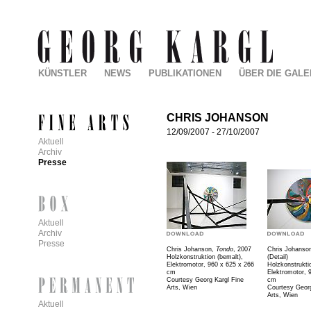
KÜNSTLER
NEWS
PUBLIKATIONEN
ÜBER DIE GALE
CHRIS JOHANSON
12/09/2007
-
27/10/2007
Aktuell
Archiv
Presse
Aktuell
Archiv
Presse
Chris Johanson,
Tondo
, 2007
Chris Johanso
Holzkonstruktion (bemalt),
(Detail)
Elektromotor, 960 x 625 x 266
Holzkonstrukti
cm
Elektromotor, 
Courtesy Georg Kargl Fine
cm
Arts, Wien
Courtesy Georg
Arts, Wien
Aktuell