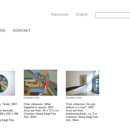
Sk
Impressum
English
RIE
KONTAKT
n,
Tondo
, 2007
Chris Johanson,
What
Chris Johanson,
Do you
happend to reason
, 2007
believe it is true?
, 2007
on (bemalt),
Acryl auf Holz, 45 x 57,5 cm
Acryl auf Holz,
960 x 625 x 266
Courtesy Georg Kargl Fine
Holzkonstruktion, ca. 5 m
Arts, Wien
Courtesy Georg Kargl Fine
 Kargl Fine
Arts, Wien