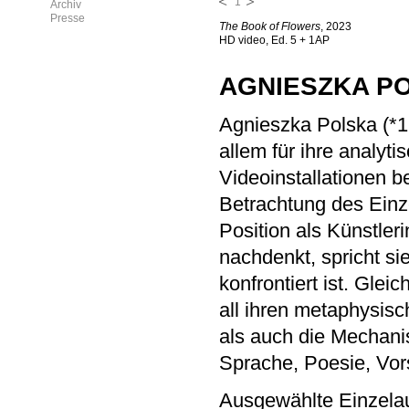
1
Archiv
Presse
The Book of Flowers
, 2023
HD video, Ed. 5 + 1AP
AGNIESZKA P
Agnieszka Polska (*198
allem für ihre analyt
Videoinstallationen be
Betrachtung des Einze
Position als Künstler
nachdenkt, spricht si
konfrontiert ist. Glei
all ihren metaphysis
als auch die Mechani
Sprache, Poesie, Vor
Ausgewählte Einzela