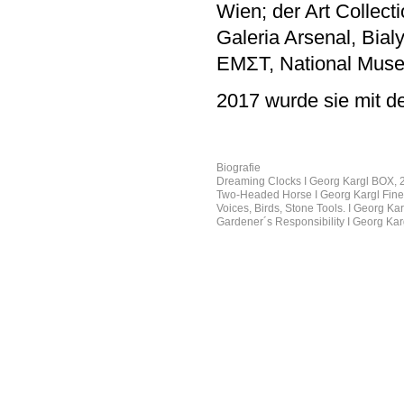
Wien; der Art Colle
Galeria Arsenal, Bial
EMΣT, National Muse
2017 wurde sie mit de
Biografie
Dreaming Clocks I Georg Kargl BOX, 
Two-Headed Horse I Georg Kargl Fine 
Voices, Birds, Stone Tools. I Georg K
Gardener´s Responsibility I Georg Ka