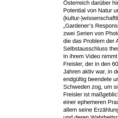
Österreich darüber hi
Potential von Natur u
(kultur-)wissenschaftl
„Gardener’s Responsi
zwei Serien von Phot
die das Problem der 
Selbstausschluss the
In ihrem Video nimmt
Freisler, der in den 6
Jahren aktiv war, in 
endgültig beendete u
Schweden zog, um sic
Freisler ist maßgebli
einer ephemeren Praxi
allem seine Erzählun
und deren Wahrheitsg