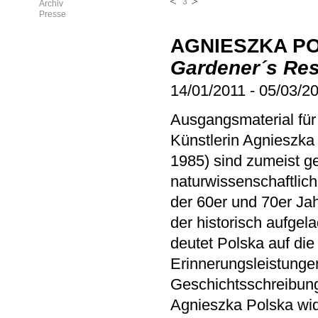
3
Archiv
Presse
AGNIESZKA P
Gardener´s Res
14/01/2011
-
05/03/2
Ausgangsmaterial für
Künstlerin Agnieszka
1985) sind zumeist g
naturwissenschaftlic
der 60er und 70er Ja
der historisch aufgel
deutet Polska auf die
Erinnerungsleistungen
Geschichtsschreibung s
Agnieszka Polska widm