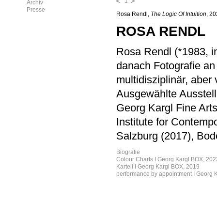
1
Archiv
Presse
Rosa Rendl,
The Logic Of Intuition
, 2
ROSA RENDL
Rosa Rendl (*1983, in
danach Fotografie an 
multidisziplinär, abe
Ausgewählte Ausstell
Georg Kargl Fine Art
Institute for Contemp
Salzburg (2017), Bod
Biografie
Colour Charts I Georg Kargl BOX, 202
Kartell I Georg Kargl BOX, 2019
performance by appointment I Georg K