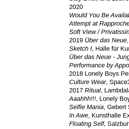
2020
Would You Be Avail
Attempt at Rapproch
Soft View / Privatiss
2019
Über das Neue
Sketch I
, Halle für K
Über das Neue - Jun
Performance by Appo
2018 Lonely Boys Per
Culture Wear
, Space
2017
Ritual
, Lambdal
Aaahhh!!!
, Lonely Bo
Selfie Mania
, Gebert 
In Awe
, Kunsthalle 
Floating Self,
Salzbur