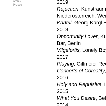
2019
Archiv
Presse
Rejection
, Kunstraum
Niederösterreich, We
Kartell,
Georg Kargl 
2018
Opportunity Lover
, K
Bar, Berlin
Vilgefortis,
Lonely Bo
2017
Playing
, Gillmeier Re
Concerts of Coreality
2016
Holy and Repulsive
, 
2015
What You Desire
, Be
2014