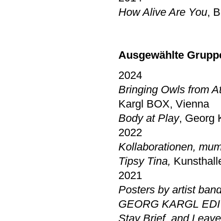
How Alive Are You
, 
Ausgewählte Grupp
2024
Bringing Owls from A
Kargl BOX, Vienna
Body at Play
, Georg 
2022
Kollaborationen,
mum
Tipsy Tina,
Kunsthall
2021
Posters by artist ban
GEORG KARGL EDI
Stay Brief, and Leave