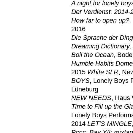
A night for lonely boy
Der Verdienst. 2014-
How far to open up?
,
2016
Die Sprache der Din
Dreaming Dictionary
,
Boil the Ocean
, Bode
Humble Habits Dome
2015
White SLR
, Ne
BOYS
, Lonely Boys P
Lüneburg
NEW NEEDS
, Haus
Time to Fill up the Gl
Lonely Boys Performa
2014
LET’S MINGLE
Pcnc_Bay XII: mixtap