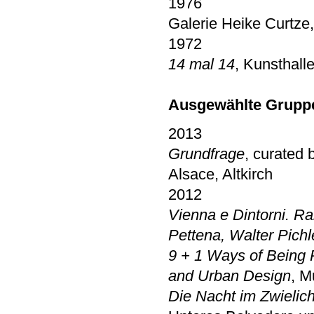
1976
Galerie Heike Curtze
1972
14 mal 14
, Kunsthal
Ausgewählte Grupp
2013
Grundfrage
, curated
Alsace, Altkirch
2012
Vienna e Dintorni. R
Pettena, Walter Pichl
9 + 1 Ways of Being Po
and Urban Design
, M
Die Nacht im Zwielich