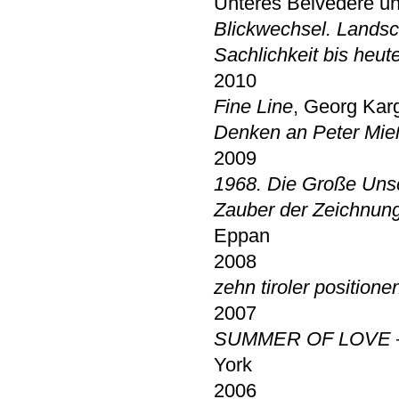
Unteres Belvedere u
Blickwechsel. Landsc
Sachlichkeit bis heut
2010
Fine Line
, Georg Karg
Denken an Peter Mie
2009
1968. Die Große Uns
Zauber der Zeichnun
Eppan
2008
zehn tiroler positione
2007
SUMMER OF LOVE – A
York
2006