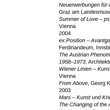
Neuerwerbungen für
Graz am Landesmus
Summer of Love – psy
Vienna
2004
ex.Position – Avantga
Ferdinandeum, Innsb
The Austrian Phenom
1958–1973
, Architek
Wiener Linien – Kuns
Vienna
From Above
, Georg K
2003
Mars – Kunst und Kri
The Changing of the 