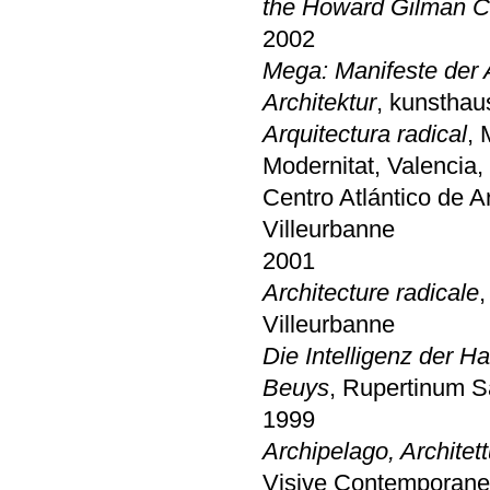
the Howard Gilman Co
2002
Mega: Manifeste der
Architektur
, kunstha
Arquitectura radical
, 
Modernitat, Valencia
Centro Atlántico de A
Villeurbanne
2001
Architecture radicale
,
Villeurbanne
Die Intelligenz der 
Beuys
, Rupertinum S
1999
Archipelago, Archite
Visive Contemporanee