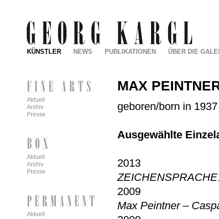
KÜNSTLER
NEWS
PUBLIKATIONEN
ÜBER DIE GALE
MAX PEINTNE
Aktuell
geboren/born in 1937 i
Archiv
Presse
Ausgewählte Einzel
Aktuell
2013
Archiv
Presse
ZEICHENSPRACHE
2009
Max Peintner – Caspa
Aktuell