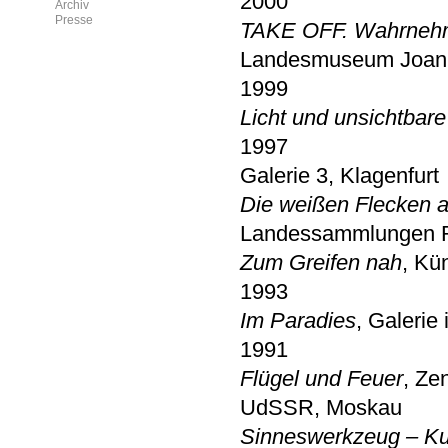
2000
Archiv
Presse
TAKE OFF. Wahrnehmu
Landesmuseum Joan
1999
Licht und unsichtbar
1997
Galerie 3, Klagenfurt
Die weißen Flecken a
Landessammlungen Ru
Zum Greifen nah
, Kü
1993
Im Paradies
, Galerie
1991
Flügel und Feuer
, Ze
UdSSR, Moskau
Sinneswerkzeug – Kun