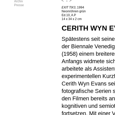
1
Archiv
Presse
EXIT TIX3
, 1994
Neonröhren grün
Ed.10, A.P
14 x 34 x 2 cm
CERITH WYN 
Spätestens seit sein
der Biennale Venedig
(1958) einem breiter
Anfangs widmete sich
arbeitete als Assist
experimentellen Kurz
Cerith Wyn Evans sei
fotografische Serien s
den Filmen bereits a
kognitiven und semi
fortsetzen. Mit einer