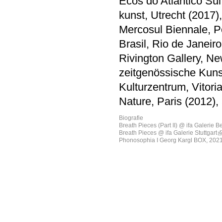
Ecos do Atlântico Sul
kunst, Utrecht (2017)
Mercosul Biennale, P
Brasil, Rio de Janeiro
Rivington Gallery, Ne
zeitgenössische Kuns
Kulturzentrum, Vitori
Nature, Paris (2012), 
Biografie
Breath Pieces (Part II) @ ifa Galerie Be
Breath Pieces @ ifa Galerie Stuttgart
Phonosophia I Georg Kargl BOX, 202