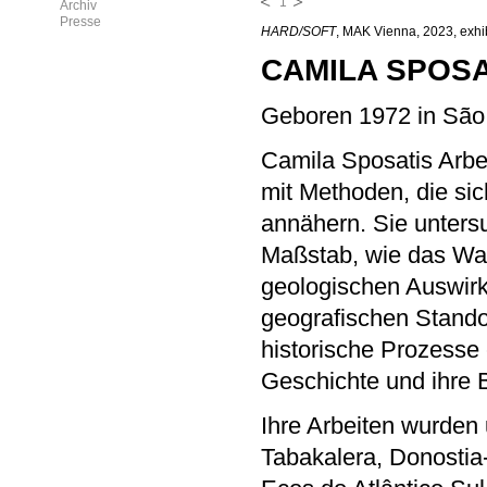
1
Archiv
Presse
HARD/SOFT
, MAK Vienna, 2023, exhi
CAMILA SPOSA
Geboren 1972 in São P
Camila Sposatis Arbe
mit Methoden, die si
annähern. Sie unters
Maßstab, wie das Wac
geologischen Auswirk
geografischen Standort
historische Prozesse 
Geschichte und ihre 
Ihre Arbeiten wurden
Tabakalera, Donostia