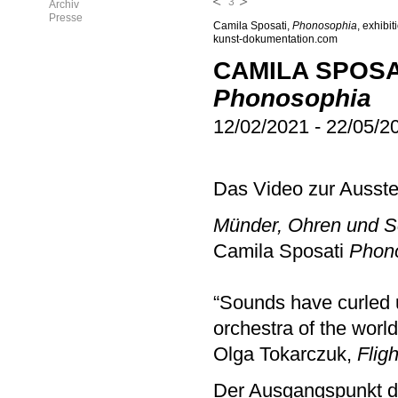
3
Archiv
Presse
Camila Sposati,
Phonosophia
, exhibi
kunst-dokumentation.com
CAMILA SPOSA
Phonosophia
12/02/2021
-
22/05/2
Das Video zur Ausst
Münder, Ohren und S
Camila Sposati
Phon
“Sounds have curled u
orchestra of the world
Olga Tokarczuk,
Fligh
Der Ausgangspunkt d