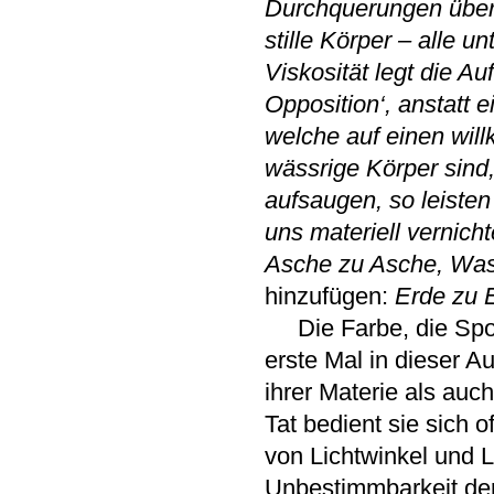
Durchquerungen über 
stille K
ö
rper
–
alle un
Viskositä
t legt die A
Opposition‘, anstatt 
welche auf einen will
w
ä
ssrige K
ö
rper sind
aufsaugen, so leisten
uns materiell vernich
Asche zu Asche, Was
hinzufügen:
Erde zu 
Die Farbe, die Sposa
erste Mal in dieser A
ihrer Materie als auch
Tat bedient sie sich 
von Lichtwinkel und L
Unbestimmbarkeit der