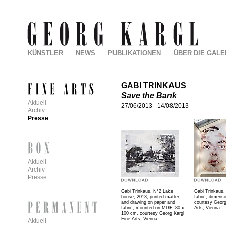
KÜNSTLER
NEWS
PUBLIKATIONEN
ÜBER DIE GALE
GABI TRINKAUS
Save the Bank
Aktuell
27/06/2013
-
14/08/2013
Archiv
Presse
Aktuell
Archiv
Presse
Gabi Trinkaus, N°2 Lake
Gabi Trinkaus,
house, 2013, printed matter
fabric, dimensi
and drawing on paper and
courtesy Georg
fabric, mounted on MDF, 80 x
Arts, Vienna
100 cm, courtesy Georg Kargl
Fine Arts, Vienna
Aktuell