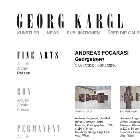
KÜNSTLER
NEWS
PUBLIKATIONEN
ÜBER DIE GALE
ANDREAS FOGARASI
Georgetown
Aktuell
17/09/2010
-
06/11/2010
Archiv
Presse
Aktuell
Archiv
Presse
Andreas Fogarasi,
Untitled
Andreas Fogar
(Wise Corners)
, 2010
(Wise Corners)
Marmor, Photographien, 148,5
Marmor, Photog
x 110 x 34 cm
x 110 x 34 cm
Courtesy Georg Kargl Fine
Courtesy Georg
Arts, Wien
Arts, Wien
Aktuell