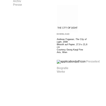
Archiv
Presse
Andreas Fogarasi,
The City of
Light
, 2008
Bleistift auf Papier, 27,9 x 21,6
cm
Courtesy Georg Kargl Fine
Arts, Wien
Pressetext
Biografie
Werke