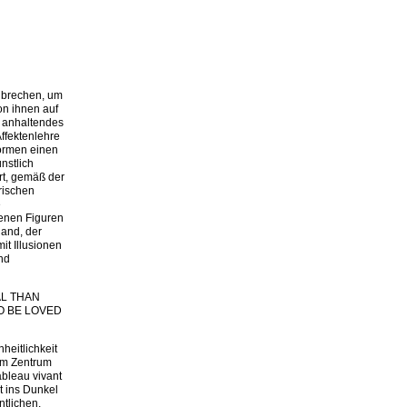
u brechen, um
on ihnen auf
n anhaltendes
ffektenlehre
formen einen
nstlich
rt, gemäß der
rischen
e
denen Figuren
Rand, der
it Illusionen
und
AL THAN
TO BE LOVED
heitlichkeit
 im Zentrum
ableau vivant
t ins Dunkel
ntlichen,