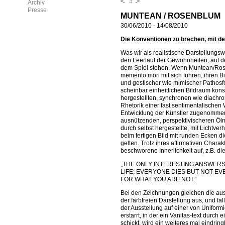
3
Archiv
Presse
MUNTEAN / ROSENBLUM
30/06/2010
-
14/08/2010
Die Konventionen zu brechen, mit d
Was wir als realistische Darstellungs
den Leerlauf der Gewohnheiten, auf d
dem Spiel stehen. Wenn Muntean/Rosen
memento mori mit sich führen, ihren B
und gestischer wie mimischer Pathos
scheinbar einheitlichen Bildraum kons
hergestellten, synchronen wie diachr
Rhetorik einer fast sentimentalischen
Entwicklung der Künstler zugenommen, 
ausnützenden, perspektivischeren Ölm
durch selbst hergestellte, mit Lichtv
beim fertigen Bild mit runden Ecken die
gelten. Trotz ihres affirmativen Chara
beschworene Innerlichkeit auf, z.B. 
„THE ONLY INTERESTING ANSWERS
LIFE; EVERYONE DIES BUT NOT EVE
FOR WHAT YOU ARE NOT.“
Bei den Zeichnungen gleichen die aus 
der farbfreien Darstellung aus, und f
der Ausstellung auf einer von Uniform
erstarrt, in der ein Vanitas-text durc
schickt, wird ein weiteres mal eindring