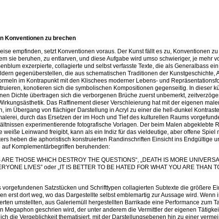
en Konventionen zu brechen
weise empfinden, setzt Konventionen voraus. Der Kunst fällt es zu, Konventionen z
em sie beruhen, zu entlarven, und diese Aufgabe wird umso schwieriger, je mehr v
blum exzerpierte, collagierte und selbst verfasste Texte, die als Generalbass ei
ildern gegenüberstellen, die aus schematischen Traditionen der Kunstgeschichte, A
formeln im Kontrapunkt mit den Klischees moderner Lebens- und Repräsentations
truieren, konotieren sich die symbolischen Kompositionen gegenseitig. In dieser kü
onen Dichte übertragen sich die verborgenen Brüche zuerst unbemerkt, zeitverzöge
 Wirkungsästhetik. Das Raffinement dieser Verschleierung hat mit der eigenen male
im Übergang von flächiger Darstellung in Acryl zu einer die hell-dunkel Kontrast
alerei, durch das Ersetzen der im Hoch und Tief des kulturellen Raums vorgefun
erhältnissen experimentierende fotografische Vorlagen. Der beim Malen abgeklebte 
 weiße Leinwand freigibt, kann als ein Indiz für das vieldeutige, aber offene Spiel m
kters heben die aphoristisch konstruierten Randinschriften Einsicht ins Endgültige 
die auf Komplementärbegriffen beruhenden:
 ARE THOSE WHICH DESTROY THE QUESTIONS“, „DEATH IS MORE UNIVERS
RYONE LIVES” oder „IT IS BETTER TO BE HATED FOR WHAT YOU ARE THAN 
vorgefundenen Satzstücken und Schrifttypen collagierten Subtexte die größere Ein
allen erst dort weg, wo das Dargestellte selbst emblemartig zur Aussage wird. Wenn
ierten umstellten, aus Galeriemüll hergestellten Barrikade eine Performance zum T
h ein Megaphon geschrien wird, der unter anderem die Vermittler der eigenen Tätigkei
lich die Vergeblichkeit thematisiert, mit der Darstellungsebenen hin zu einer vermei