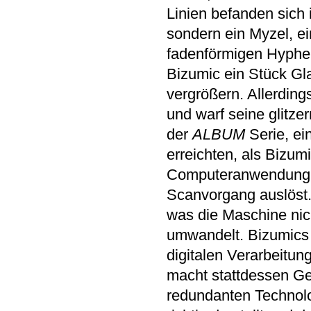
Linien befanden sich
sondern ein Myzel, ei
fadenförmigen Hyphen
Bizumic ein Stück Gla
vergrößern. Allerding
und warf seine glitz
der
ALBUM
Serie, ei
erreichten, als Bizumi
Computeranwendung a
Scanvorgang auslöst.
was die Maschine nic
umwandelt. Bizumics 
digitalen Verarbeitun
macht stattdessen Ge
redundanten Technolog