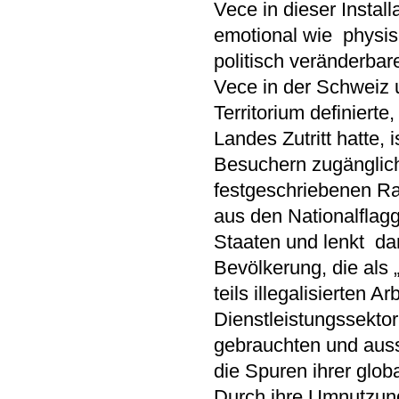
Vece in dieser Instal
emotional wie physis
politisch veränderb
Vece in der Schweiz u
Territorium definiert
Landes Zutritt hatte, 
Besuchern zugänglich.
festgeschriebenen Ra
aus den Nationalflag
Staaten und lenkt dam
Bevölkerung, die als 
teils illegalisierten
Dienstleistungssektor
gebrauchten und ausso
die Spuren ihrer glo
Durch ihre Umnutzung