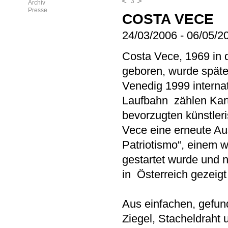
3
Archiv
Presse
COSTA VECE
24/03/2006
-
06/05/2
Costa Vece, 1969 in d
geboren, wurde späte
Venedig 1999 internat
Laufbahn zählen Kart
bevorzugten künstler
Vece eine erneute A
Patriotismo“, einem w
gestartet wurde und 
in Österreich gezeigt
Aus einfachen, gefun
Ziegel, Stacheldraht