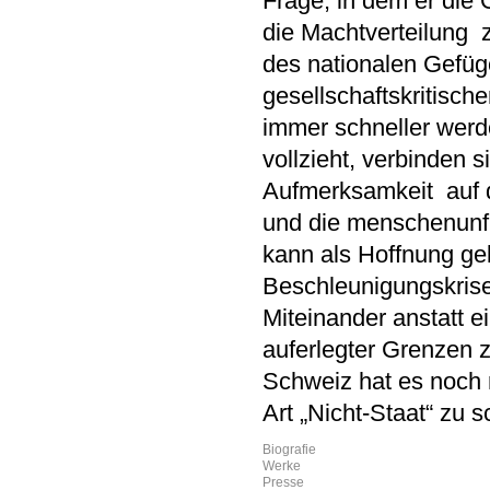
Frage, in dem er die
die Machtverteilung 
des nationalen Gefüge
gesellschaftskritisc
immer schneller werde
vollzieht, verbinden si
Aufmerksamkeit auf d
und die menschenunfr
kann als Hoffnung gel
Beschleunigungskrise
Miteinander anstatt e
auferlegter Grenzen z
Schweiz hat es noch 
Art „Nicht-Staat“ zu s
Biografie
Werke
Presse