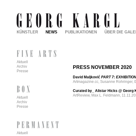
KÜNSTLER
NEWS
PUBLIKATIONEN
ÜBER DIE GALE
Aktuell
Archiv
PRESS NOVEMBER 2020
Presse
David Maljković
PART 7: EXHIBITIO
Artmagazine.cc, Susanne Rohringer, 
Curated by_ Alistar Hicks @ Georg K
ArtReview, Max L. Feldmann, 11.11.2
Aktuell
Archiv
Presse
Aktuell