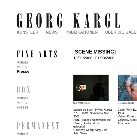
KÜNSTLER
NEWS
PUBLIKATIONEN
ÜBER DIE GALE
[SCENE MISSING]
18/01/2008
-
01/03/2008
Aktuell
Archiv
Presse
Aktuell
Archiv
Presse
Manon de Boer,
Sylvia, March
Cerith Wyn Ev
1 & 2, 2001, Hollywood Hills
,
1984
2001
Video, 23 min.
Film, (Super-8 übertragen auf
Courtesy Georg
16mm), Farbe, 4 min.
Arts, Wien
gelooped
Courtesy Georg Kargl Fine
Arts, Wien
Aktuell