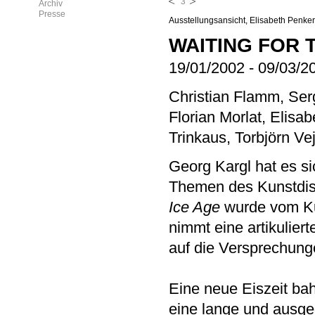
3
Archiv
Presse
Ausstellungsansicht, Elisabeth Penker
WAITING FOR 
19/01/2002
-
09/03/2
Christian Flamm, Ser
Florian Morlat, Elisa
Trinkaus, Torbjörn Ve
Georg Kargl hat es si
Themen des Kunstdis
Ice Age
wurde vom Kur
nimmt eine artikulie
auf die Versprechunge
Eine neue Eiszeit bahn
eine lange und ausge