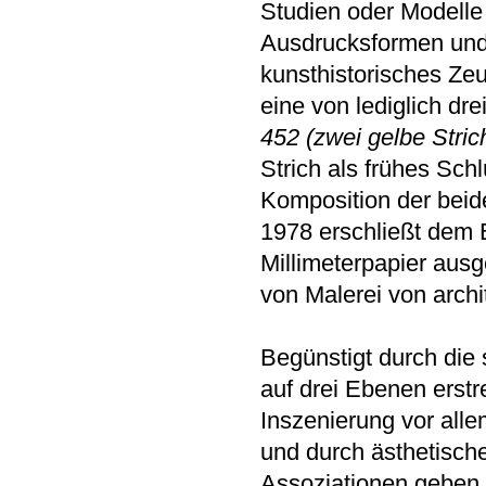
Studien oder Modelle
Ausdrucksformen und 
kunsthistorisches Zeu
eine von lediglich d
452
(zwei gelbe Stri
Strich als frühes Sch
Komposition der bei
1978 erschließt dem B
Millimeterpapier aus
von Malerei von arch
Begünstigt durch die 
auf drei Ebenen erstr
Inszenierung vor all
und durch ästhetisch
Assoziationen geben 