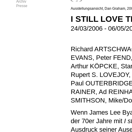
3
Archiv
Presse
Ausstellungsansicht, Dan Graham, 20
I STILL LOVE 
24/03/2006
-
06/05/2
Richard ARTSCHWAG
EVANS, Peter FEND
Arthur KÖPCKE, Sta
Rupert S. LOVEJOY,
Paul OUTERBRIDGE j
RAINER, Ad REINHA
SMITHSON, Mike/Do
Wenn James Lee Byars
der 70er Jahre mit
I s
Ausdruck seiner Ause