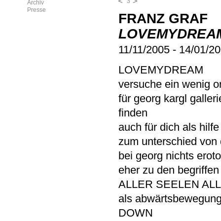
3
Archiv
Presse
FRANZ GRAF
LOVEMYDREA
11/11/2005
-
14/01/2
LOVEMYDREAM
versuche ein wenig o
für georg kargl gal
finden
auch für dich als hil
zum unterschied von d
bei georg nichts erot
eher zu den begriffen
ALLER SEELEN ALL
als abwärtsbewegun
DOWN