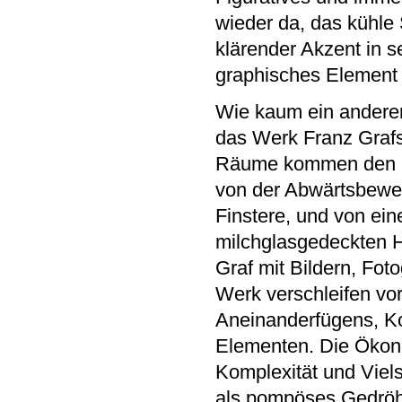
wieder da, das kühle
klärender Akzent in s
graphisches Element 
Wie kaum ein anderer 
das Werk Franz Grafs 
Räume kommen den Ene
von der Abwärtsbewe
Finstere, und von ein
milchglasgedeckten H
Graf mit Bildern, Fo
Werk verschleifen vo
Aneinanderfügens, Ko
Elementen. Die Ökonom
Komplexität und Viels
als pompöses Gedröhn