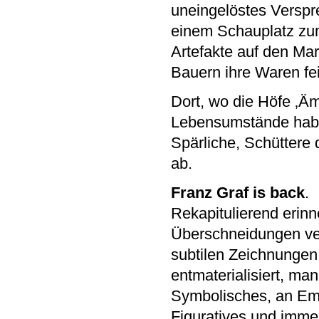
uneingelöstes Verspr
einem Schauplatz zu
Artefakte auf den Mar
Bauern ihre Waren fei
Dort, wo die Höfe ‚Äm
Lebensumstände haben
Spärliche, Schüttere 
ab.
Franz Graf is back
.
Rekapitulierend erin
Überschneidungen ver
subtilen Zeichnungen
entmaterialisiert, m
Symbolisches, an Em
Figuratives und imme