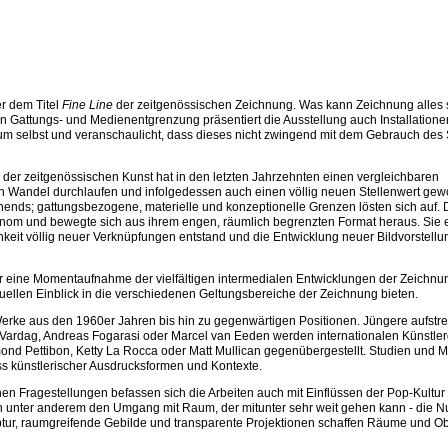
er dem Titel
Fine Line
der zeitgenössischen Zeichnung. Was kann Zeichnung alles 
en Gattungs- und Medienentgrenzung präsentiert die Ausstellung auch Installatione
ium selbst und veranschaulicht, dass dieses nicht zwingend mit dem Gebrauch des St
der zeitgenössischen Kunst hat in den letzten Jahrzehnten einen vergleichbaren
en Wandel durchlaufen und infolgedessen auch einen völlig neuen Stellenwert ge
ends; gattungsbezogene, materielle und konzeptionelle Grenzen lösten sich auf. D
onom und bewegte sich aus ihrem engen, räumlich begrenzten Format heraus. Sie e
keit völlig neuer Verknüpfungen entstand und die Entwicklung neuer Bildvorstell
ur eine Momentaufnahme der vielfältigen intermedialen Entwicklungen der Zeichnu
uellen Einblick in die verschiedenen Geltungsbereiche der Zeichnung bieten.
Werke aus den 1960er Jahren bis hin zu gegenwärtigen Positionen. Jüngere aufst
 Vardag, Andreas Fogarasi oder Marcel van Eeden werden internationalen Künstle
d Pettibon, Ketty La Rocca oder Matt Mullican gegenübergestellt. Studien und M
s künstlerischer Ausdrucksformen und Kontexte.
hen Fragestellungen befassen sich die Arbeiten auch mit Einflüssen der Pop-Kultur
n unter anderem den Umgang mit Raum, der mitunter sehr weit gehen kann - die N
lptur, raumgreifende Gebilde und transparente Projektionen schaffen Räume und Ob