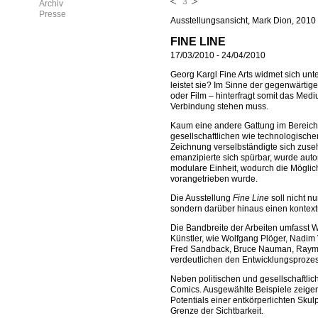
3
Archiv
Presse
Ausstellungsansicht, Mark Dion, 2010
FINE LINE
17/03/2010
-
24/04/2010
Georg Kargl Fine Arts widmet sich unt
leistet sie? Im Sinne der gegenwärtig
oder Film – hinterfragt somit das Med
Verbindung stehen muss.
Kaum eine andere Gattung im Bereich 
gesellschaftlichen wie technologisch
Zeichnung verselbständigte sich zuseh
emanzipierte sich spürbar, wurde aut
modulare Einheit, wodurch die Möglich
vorangetrieben wurde.
Die Ausstellung
Fine Line
soll nicht n
sondern darüber hinaus einen kontext
Die Bandbreite der Arbeiten umfasst 
Künstler, wie Wolfgang Plöger, Nadim
Fred Sandback, Bruce Nauman, Raymon
verdeutlichen den Entwicklungsprozes
Neben politischen und gesellschaftlic
Comics. Ausgewählte Beispiele zeige
Potentials einer entkörperlichten Sku
Grenze der Sichtbarkeit.