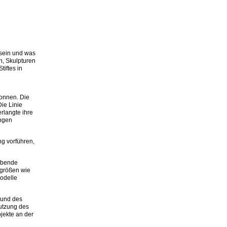
sein und was
n, Skulpturen
iftes in
wonnen. Die
ie Linie
rlangte ihre
ungen
ng vorführen,
rebende
rgrößen wie
odelle
 und des
utzung des
jekte an der