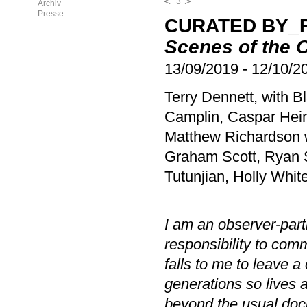
3
Archiv
Presse
CURATED BY_P
Scenes of the 
13/09/2019
-
12/10/2
Terry Dennett, with B
Camplin, Caspar Hein
Matthew Richardson 
Graham Scott, Ryan S
Tutunjian, Holly Whit
I am an observer-parti
responsibility to com
falls to me to leave a
generations so lives a
beyond the usual doc