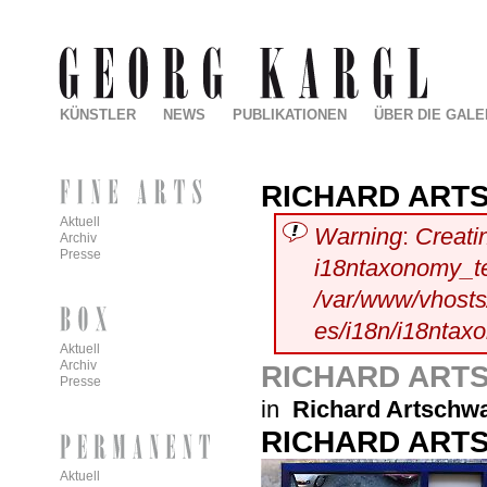
KÜNSTLER
NEWS
PUBLIKATIONEN
ÜBER DIE GALE
RICHARD ART
Aktuell
Warning
:
Creati
Archiv
Presse
i18ntaxonomy_t
/var/www/vhosts/
es/i18n/i18ntax
Aktuell
Archiv
RICHARD ART
Presse
in
Richard Artschw
RICHARD ART
Aktuell