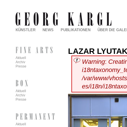
KÜNSTLER
NEWS
PUBLIKATIONEN
ÜBER DIE GALE
LAZAR LYUTA
Aktuell
Warning
:
Creati
Archiv
Presse
i18ntaxonomy_t
/var/www/vhosts/
es/i18n/i18ntax
Aktuell
Archiv
Presse
Aktuell