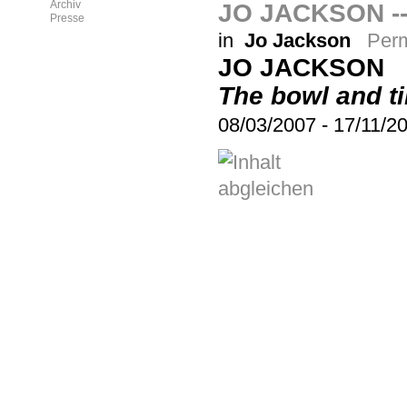
Archiv
JO JACKSON -
Presse
in
Jo Jackson
Per
JO JACKSON
The bowl and t
08/03/2007
-
17/11/2