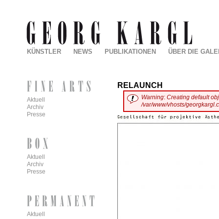
KÜNSTLER
NEWS
PUBLIKATIONEN
ÜBER DIE GALE
RELAUNCH
Warning
:
Creating default ob
Aktuell
/var/www/vhosts/georgkargl.
Archiv
Presse
Aktuell
Archiv
Presse
Aktuell