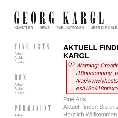
KÜNSTLER
NEWS
PUBLIKATIONEN
ÜBER DIE GALE
AKTUELL FIND
KARGL
Aktuell
Archiv
Presse
Warning
:
Creati
i18ntaxonomy_t
/var/www/vhosts/
Aktuell
es/i18n/i18ntax
Archiv
Presse
Fine Arts
Aktuell finden Sie un
Herzlich Willkommen 
Aktuell