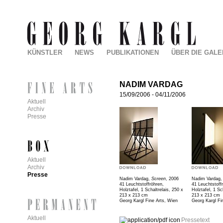
KÜNSTLER
NEWS
PUBLIKATIONEN
ÜBER DIE GALE
NADIM VARDAG
15/09/2006
-
04/11/2006
Aktuell
Archiv
Presse
Aktuell
Archiv
Presse
Nadim Vardag,
Screen
, 2006
Nadim Vardag
41 Leuchtstoffröhren,
41 Leuchtstoff
Holztafel, 1 Schaltrelais, 250 x
Holztafel, 1 Sc
213 x 213 cm
213 x 213 cm
Georg Kargl Fine Arts, Wien
Georg Kargl Fi
Aktuell
Pressetext