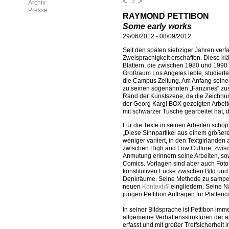
3
Archiv
Presse
RAYMOND PETTIBON
Some early works
29/06/2012
-
08/09/2012
Seit den späten siebziger Jahren verf
Zweisprachigkeit erschaffen. Diese klär
Blättern, die zwischen 1980 und 1990 
Großraum Los Angeles lebte, studierte
die Campus Zeitung. Am Anfang seiner k
zu seinen sogenannten „Fanzines“ zu
Rand der Kunstszene, da die Zeichnun
der Georg Kargl BOX gezeigten Arbeite
mit schwarzer Tusche gearbeitet hat, d
Für die Texte in seinen Arbeiten schöp
„Diese Sinnpartikel aus einem größe
weniger variiert, in den Textgirlande
zwischen High and Low Culture, zwisc
Anmutung erinnern seine Arbeiten, sow
Comics. Vorlagen sind aber auch Fotos 
konstitutiven Lücke zwischen Bild und 
Denkräume. Seine Methode zu sampeln 
neuen
Kontext
eingliedern. Seine N
jungen Pettibon Aufträgen für Plattenc
In seiner Bildsprache ist Pettibon imme
allgemeine Verhaltensstrukturen der a
erfasst und mit großer Treffsicherheit i