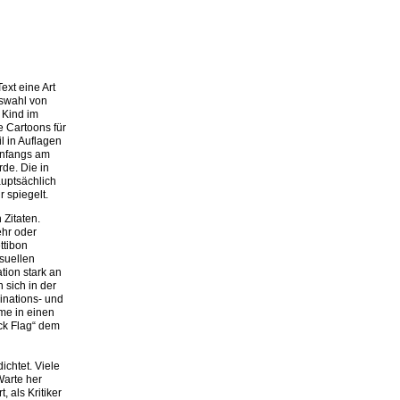
ext eine Art
uswahl von
 Kind im
e Cartoons für
l in Auflagen
anfangs am
de. Die in
auptsächlich
 spiegelt.
 Zitaten.
hr oder
ttibon
suellen
tion stark an
 sich in der
ginations- und
me in einen
ck Flag“ dem
ichtet. Viele
Warte her
, als Kritiker