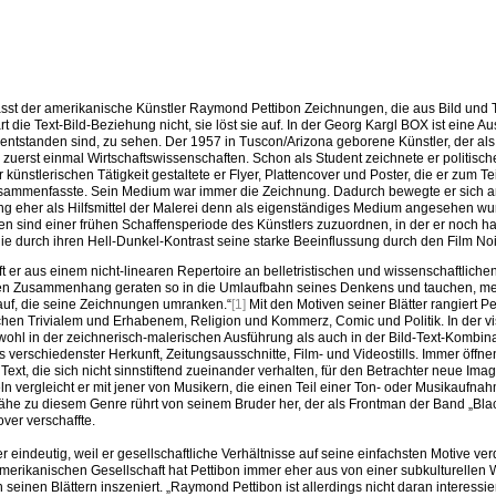
asst der amerikanische Künstler Raymond Pettibon Zeichnungen, die aus Bild und T
t die Text-Bild-Beziehung nicht, sie löst sie auf. In der Georg Kargl BOX ist eine A
entstanden sind, zu sehen. Der 1957 in Tuscon/Arizona geborene Künstler, der als
 zuerst einmal Wirtschaftswissenschaften. Schon als Student zeichnete er politisch
ünstlerischen Tätigkeit gestaltete er Flyer, Plattencover und Poster, die er zum Tei
sammenfasste. Sein Medium war immer die Zeichnung. Dadurch bewegte er sich 
g eher als Hilfsmittel der Malerei denn als eigenständiges Medium angesehen wur
n sind einer frühen Schaffensperiode des Künstlers zuzuordnen, in der er noch h
ie durch ihren Hell-Dunkel-Kontrast seine starke Beeinflussung durch den Film Noir
ft er aus einem nicht-linearen Repertoire an belletristischen und wissenschaftlichen
ren Zusammenhang geraten so in die Umlaufbahn seines Denkens und tauchen, me
n auf, die seine Zeichnungen umranken.“
[1]
Mit den Motiven seiner Blätter rangiert Pe
hen Trivialem und Erhabenem, Religion und Kommerz, Comic und Politik. In der vi
ohl in der zeichnerisch-malerischen Ausführung als auch in der Bild-Text-Kombina
verschiedenster Herkunft, Zeitungsausschnitte, Film- und Videostills. Immer öffnen
Text, die sich nicht sinnstiftend zueinander verhalten, für den Betrachter neue Ima
vergleicht er mit jener von Musikern, die einen Teil einer Ton- oder Musikaufnah
ähe zu diesem Genre rührt von seinem Bruder her, der als Frontman der Band „Bla
over verschaffte.
r eindeutig, weil er gesellschaftliche Verhältnisse auf seine einfachsten Motive verd
merikanischen Gesellschaft hat Pettibon immer eher aus von einer subkulturellen 
n seinen Blättern inszeniert. „Raymond Pettibon ist allerdings nicht daran interessiert