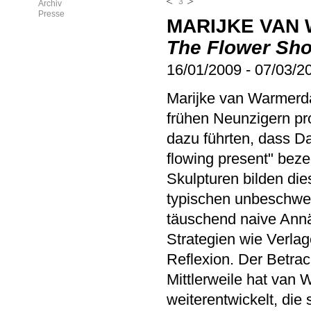
3
Archiv
Presse
MARIJKE VAN
The Flower Sh
16/01/2009
-
07/03/2
Marijke van Warmerdam
frühen Neunzigern pro
dazu führten, dass Da
flowing present" bez
Skulpturen bilden dies
typischen unbeschwer
täuschend naive Annä
Strategien wie Verl
Reflexion. Der Betrach
Mittlerweile hat van 
weiterentwickelt, die