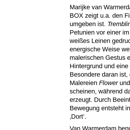
Marijke van Warmerd
BOX zeigt u.a. den F
umgeben ist.
Trembli
Petunien vor einer im
weißes Leinen gedruckt
energische Weise wei
malerischen Gestus er
Hintergrund und eine 
Besondere daran ist,
Malereien
Flower
un
scheinen, während da
erzeugt. Durch Beei
Bewegung entsteht in 
‚Dort’.
Van Warmerdam benu