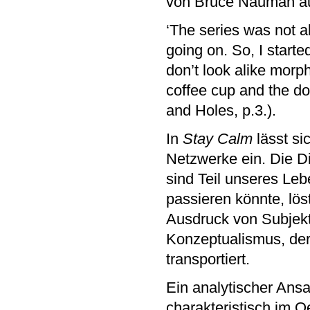
von Bruce Nauman au
‘The series was not ab
going on. So, I starte
don’t look alike morp
coffee cup and the d
and Holes, p.3.).
In
Stay Calm
lässt si
Netzwerke ein. Die D
sind Teil unseres Le
passieren könnte, löst
Ausdruck von Subjekti
Konzeptualismus, der
transportiert.
Ein analytischer Ansa
charakteristisch im 