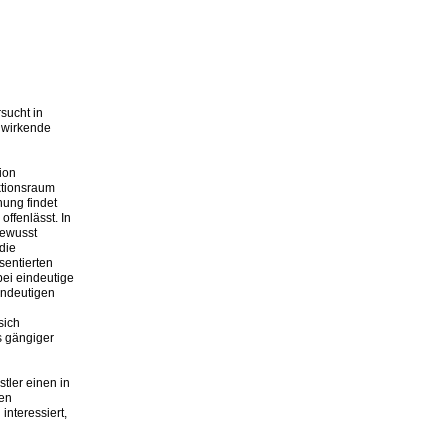
sucht in
g wirkende
ion
ktionsraum
hung findet
ffenlässt. In
bewusst
die
sentierten
bei eindeutige
indeutigen
sich
s gängiger
tler einen in
xen
interessiert,