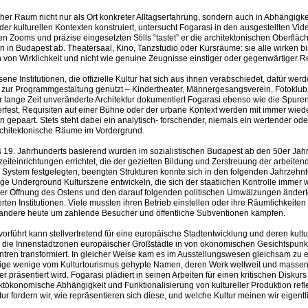
licher Raum nicht nur als Ort konkreter Alltagserfahrung, sondern auch in Abhängigke
er kulturellen Kontexten konstruiert, untersucht Fogarasi in den ausgestellten Vide
ooms und präzise eingesetzten Stills “tastet” er die architektonischen Oberfläc
 in Budapest ab. Theatersaal, Kino, Tanzstudio oder Kursräume: sie alle wirken b
 von Wirklichkeit und nicht wie genuine Zeugnisse einstiger oder gegenwärtiger Re
ene Institutionen, die offizielle Kultur hat sich aus ihnen verabschiedet, dafür wer
 zur Programmgestaltung genutzt – Kindertheater, Männergesangsverein, Fotoklub
 lange Zeit unveränderte Architektur dokumentiert Fogarasi ebenso wie die Spuren
fest, Requisiten auf einer Bühne oder der urbane Kontext werden mit immer wiede
n gepaart. Stets steht dabei ein analytisch- forschender, niemals ein wertender ode
architektonische Räume im Vordergrund.
es 19. Jahrhunderts basierend wurden im sozialistischen Budapest ab den 50er Jah
zeiteinrichtungen errichtet, die der gezielten Bildung und Zerstreuung der arbeit
n System festgelegten, beengten Strukturen konnte sich in den folgenden Jahrzehn
ge Underground Kulturszene entwickeln, die sich der staatlichen Kontrolle immer 
der Öffnung des Ostens und den darauf folgenden politischen Umwälzungen ändert
erten Institutionen. Viele mussten ihren Betrieb einstellen oder ihre Räumlichkeite
ndere heute um zahlende Besucher und öffentliche Subventionen kämpfen.
rführt kann stellvertretend für eine europäische Stadtentwicklung und deren kultu
 die Innenstadtzonen europäischer Großstädte in von ökonomischen Gesichtspunkt
tren transformiert. In gleicher Weise kam es im Ausstellungswesen gleichsam zu e
 einige wenige vom Kulturtourismus gehypte Namen, deren Werk weltweit und massen
präsentiert wird. Fogarasi plädiert in seinen Arbeiten für einen kritischen Diskurs
tökonomische Abhängigkeit und Funktionalisierung von kultureller Produktion refle
ur fordern wir, wie repräsentieren sich diese, und welche Kultur meinen wir eigentl