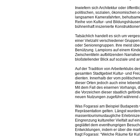
Inwiefern sich Architektur oder öffent
politischen, sozialen, ökonomischen od
langsamen Kamerafahrten, behutsamen Z
Reihe von Kultur- und Bildungshäusern
bühnenhaft inszenierte Konstruktionen
Tatsächlich handelt es sich um vergess
einer Vielzahl verschiedener Gruppen
oder Seniorengruppen. Ihre meist über
Benützung. Lampions auf einem Kinder
Zwischentiteln aufblitzenden Narrative
bloßstellender Blick auf soziale und 
Auf der Tradition von Arbeiterklubs d
gesamten Stadtgebiet Kultur- und Frei
dienten. Innerhalb der vom politische
dieser Orten jedoch auch eine lebendi
Mit dem Fall des eisernen Vorhangs, 
die Vorzeichen dieser staatlich geförd
neuen Nutzungen zugeführt während a
Was Fogarasi am Beispiel Budapests vo
Repräsentation gelten. Längst wurden
massentourismustaugliche Erlebniszen
Eingrenzung kultureller Vielfalt auf
geglättet dem eventhungrigen Besucher 
Entwicklungen, indem er über die mark
fragt Fogarasi: “Welche Räume für Kult