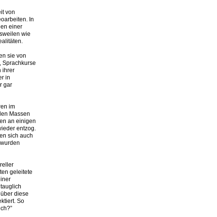
it von
oarbeiten. In
hen einer
isweilen wie
alitäten.
den sie von
, Sprachkurse
 ihrer
r in
r gar
ren im
enden Massen
ten an einigen
wieder entzog.
en sich auch
n wurden
reller
en geleitete
iner
tauglich
 über diese
ktiert. So
ich?”