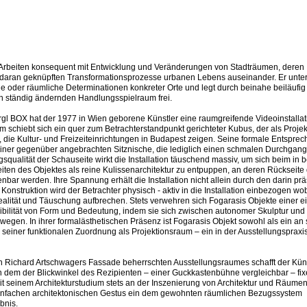
n Arbeiten konsequent mit Entwicklung und Veränderungen von Stadträumen, deren
ran geknüpften Transformationsprozesse urbanen Lebens auseinander. Er unter
lle oder räumliche Determinationen konkreter Orte und legt durch beinahe beiläufi
ich ständig ändernden Handlungsspielraum frei.
rgl BOX hat der 1977 in Wien geborene Künstler eine raumgreifende Videoinstallat
m schiebt sich ein quer zum Betrachterstandpunkt gerichteter Kubus, der als Proje
, die Kultur- und Freizeiteinrichtungen in Budapest zeigen. Seine formale Entsprec
iner gegenüber angebrachten Sitznische, die lediglich einen schmalen Durchgang o
squalität der Schauseite wirkt die Installation täuschend massiv, um sich beim in 
ten des Objektes als reine Kulissenarchitektur zu entpuppen, an deren Rückseite 
bar werden. Ihre Spannung erhält die Installation nicht allein durch den darin prä
Konstruktion wird der Betrachter physisch - aktiv in die Installation einbezogen wo
lität und Täuschung aufbrechen. Stets verwehren sich Fogarasis Objekte einer e
xibilität von Form und Bedeutung, indem sie sich zwischen autonomer Skulptur und
gen. In ihrer formalästhetischen Präsenz ist Fogarasis Objekt sowohl als ein an 
n seiner funktionalen Zuordnung als Projektionsraum – ein in der Ausstellungspraxi
on Richard Artschwagers Fassade beherrschten Ausstellungsraumes schafft der Küns
n dem der Blickwinkel des Rezipienten – einer Guckkastenbühne vergleichbar – fi
it seinem Architekturstudium stets an der Inszenierung von Architektur und Räumen 
 einfachen architektonischen Gestus ein dem gewohnten räumlichen Bezugssystem
bnis.