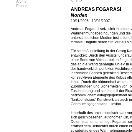
3
Archiv
Presse
ANDREAS FOGARASI
Norden
10/11/2006
-
13/01/2007
Andreas Fogarasi setzt sich in seine
Wahrnehmungsbedingungen und die da
unterschiedlichen Medien institutione
formale Eingriffe deren Struktur als s
Für seine Ausstellung in der Georg Ka
entwickelt. Durch den Ausstellungsrau
einer Serie von Videoarbeiten fungiert
das an die Wand gehängte Objekt in e
der handwerklich perfekten Ausführung
inszenierte Bahnen gelenkten Beschrei
konstruktiven Elemente des Kubus offen
Inhalt. Durch die bühnenhaft wirkende 
Zuordnungen und Sicherheiten von Rea
Zuschreibung und spielen mit der Fle
herkömmlichem Alltagsgegenstand bewe
“funktionsloses” Kunstwerk als auch i
Gebrauchsgegenstand – lesbar.
Innerhalb des architektonisch stark v
sich geschlossenen, autonomen Ort, i
Determinanten unterliegt. Fogarasi, se
eröffnet dem Betrachter durch einen
zuwiderlaufendes Wahrnehmungserle