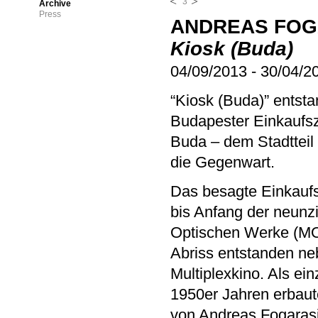
3
Archive
Press
ANDREAS FOG
Kiosk (Buda)
04/09/2013
-
30/04/2
“Kiosk (Buda)” entsta
Budapester Einkaufsz
Buda – dem Stadtteil 
die Gegenwart.
Das besagte Einkaufs
bis Anfang der neunz
Optischen Werke (MO
Abriss entstanden ne
Multiplexkino. Als ei
1950er Jahren erbaute
von Andreas Fogarasi