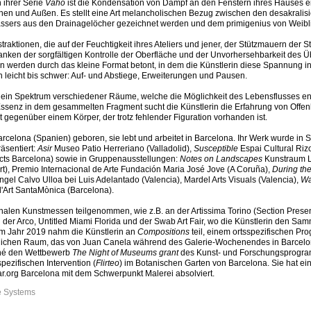
 ihrer Serie
Vaho
ist die Kondensation von Dampf an den Fenstern ihres Hauses e
en und Außen. Es stellt eine Art melancholischen Bezug zwischen den desakralisi
ssers aus den Drainagelöcher gezeichnet werden und dem primigenius von Weibli
aktionen, die auf der Feuchtigkeit ihres Ateliers und jener, der Stützmauern der S
danken der sorgfältigen Kontrolle der Oberfläche und der Unvorhersehbarkeit des Ü
 werden durch das kleine Format betont, in dem die Künstlerin diese Spannung in
 leicht bis schwer: Auf- und Abstiege, Erweiterungen und Pausen.
é ein Spektrum verschiedener Räume, welche die Möglichkeit des Lebensflusses ent
senz in dem gesammelten Fragment sucht die Künstlerin die Erfahrung von Offen
t gegenüber einem Körper, der trotz fehlender Figuration vorhanden ist.
elona (Spanien) geboren, sie lebt und arbeitet in Barcelona. Ihr Werk wurde in 
äsentiert:
Asir
Museo Patio Herreriano (Valladolid),
Susceptible
Espai Cultural Riz
cts Barcelona) sowie in Gruppenausstellungen:
Notes on Landscapes
Kunstraum L
urt), Premio Internacional de Arte Fundación Maria José Jove (A Coruña),
During the
 Ángel Calvo Ulloa bei Luis Adelantado (Valencia), Mardel Arts Visuals (Valencia),
Wa
d'Art SantaMònica (Barcelona).
onalen Kunstmessen teilgenommen, wie z.B. an der Artissima Torino (Section Presen
der Arco, Untitled Miami Florida und der Swab Art Fair, wo die Künstlerin den Sam
Im Jahr 2019 nahm die Künstlerin an
Compositions
teil, einem ortsspezifischen P
entlichen Raum, das von Juan Canela während des Galerie-Wochenendes in Barcelon
né den Wettbewerb
The Night of Museums grant
des Kunst- und Forschungsprogr
pezifischen Intervention (
Flirteo
) im Botanischen Garten von Barcelona. Sie hat ei
ar.org Barcelona mit dem Schwerpunkt Malerei absolviert.
e Systems