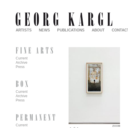
ARTISTS
NEWS
PUBLICATIONS
ABOUT
CONTAC
Current
Archive
Press
Current
Archive
Press
Current