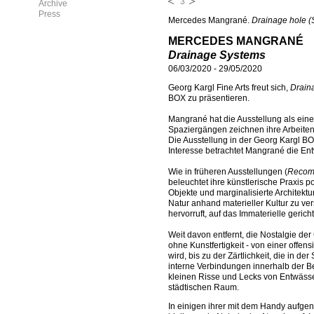
3
Archive
Press
Mercedes Mangrané.
Drainage hole (
MERCEDES MANGRANÉ
Drainage Systems
06/03/2020
-
29/05/2020
Georg Kargl Fine Arts freut sich,
Drain
BOX zu präsentieren.
Mangrané hat die Ausstellung als eine
Spaziergängen zeichnen ihre Arbeiten 
Die Ausstellung in der Georg Kargl BO
Interesse betrachtet Mangrané die Ent
Wie in früheren Ausstellungen (
Recom
beleuchtet ihre künstlerische Praxis 
Objekte und marginalisierte Architekt
Natur anhand materieller Kultur zu ve
hervorruft, auf das Immaterielle gericht
Weit davon entfernt, die Nostalgie der 
ohne Kunstfertigkeit - von einer offen
wird, bis zu der Zärtlichkeit, die in
interne Verbindungen innerhalb der B
kleinen Risse und Lecks von Entwässe
städtischen Raum.
In einigen ihrer mit dem Handy aufg