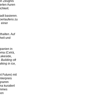
in Zeugnis
erten Auren
chkeit.
tadt basieren.
berlaufens zu
 einer
halten. Auf
heit und
Spanien in
oma (Celrà,
akeside,
 Building oft
lking in ice,
t Future) mit
mlerpreis
rogramm
a kuratiert
ammes
nen