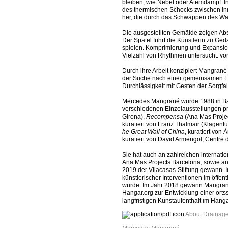
bleiben, wie Nebel oder Atemdampf. In
des thermischen Schocks zwischen Inn
her, die durch das Schwappen des Wa
Die ausgestellten Gemälde zeigen Abstr
Der Spatel führt die Künstlerin zu Ge
spielen. Komprimierung und Expansion
Vielzahl von Rhythmen untersucht: von
Durch ihre Arbeit konzipiert Mangran
der Suche nach einer gemeinsamen Es
Durchlässigkeit mit Gesten der Sorgfal
Mercedes Mangrané wurde 1988 in Barc
verschiedenen Einzelausstellungen pr
Girona),
Recompensa
(Ana Mas Proje
kuratiert von Franz Thalmair (Klagenf
he Great Wall of China
, kuratiert von
kuratiert von David Armengol, Centre 
Sie hat auch an zahlreichen internati
Ana Mas Projects Barcelona, sowie an 
2019 der Vilacasas-Stiftung gewann. 
künstlerischer Interventionen im öff
wurde. Im Jahr 2018 gewann Mangra
Hangar.org zur Entwicklung einer ortss
langfristigen Kunstaufenthalt im Hang
About Drainag