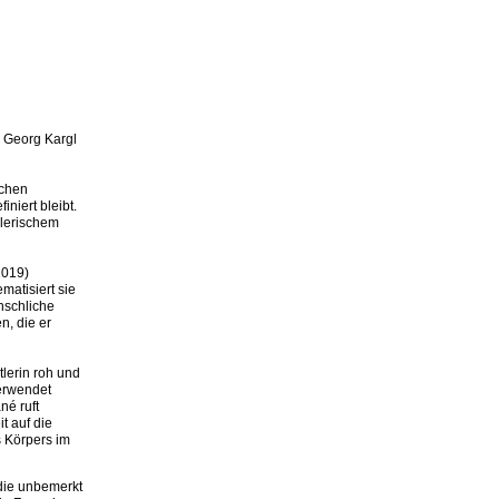
r Georg Kargl
ichen
niert bleibt.
alerischem
2019)
matisiert sie
nschliche
n, die er
tlerin roh und
verwendet
né ruft
t auf die
s Körpers im
die unbemerkt