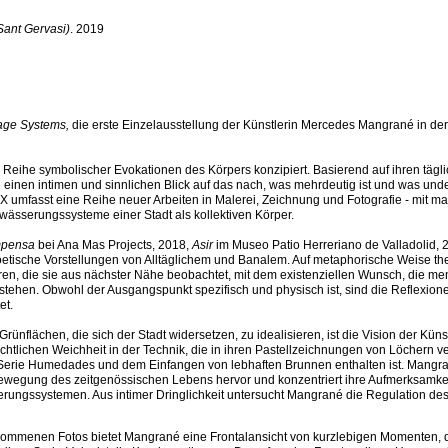
Sant Gervasi)
. 2019
age Systems,
die erste Einzelausstellung der Künstlerin Mercedes Mangrané in de
 Reihe symbolischer Evokationen des Körpers konzipiert. Basierend auf ihren tägl
einen intimen und sinnlichen Blick auf das nach, was mehrdeutig ist und was undefi
X umfasst eine Reihe neuer Arbeiten in Malerei, Zeichnung und Fotografie - mit m
wässerungssysteme einer Stadt als kollektiven Körper.
pensa
bei Ana Mas Projects, 2018,
Asir
im Museo Patio Herreriano de Valladolid, 
poetische Vorstellungen von Alltäglichem und Banalem. Auf metaphorische Weise the
uren, die sie aus nächster Nähe beobachtet, mit dem existenziellen Wunsch, die me
rstehen. Obwohl der Ausgangspunkt spezifisch und physisch ist, sind die Reflexione
et.
Grünflächen, die sich der Stadt widersetzen, zu idealisieren, ist die Vision der Küns
sichtlichen Weichheit in der Technik, die in ihren Pastellzeichnungen von Löchern 
 der Serie Humedades und dem Einfangen von lebhaften Brunnen enthalten ist. Mangra
ewegung des zeitgenössischen Lebens hervor und konzentriert ihre Aufmerksamkei
rungssystemen. Aus intimer Dringlichkeit untersucht Mangrané die Regulation de
enommenen Fotos bietet Mangrané eine Frontalansicht von kurzlebigen Momenten, 